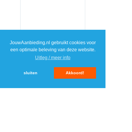
JouwAanbieding.nl gebruikt cookies voor
een optimale beleving van deze website.
Uitleg / meer info
sluiten
Akkoord!
MENU
DAGAANBIEDINGEN
IN DE BUURT