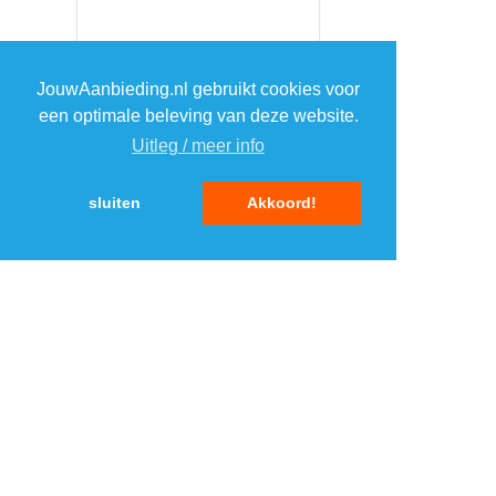
JouwAanbieding.nl gebruikt cookies voor
een optimale beleving van deze website.
Uitleg / meer info
sluiten
Akkoord!
MENU
DAGAANBIEDINGEN
IN DE BUURT
KORTINGEN
WEBWINKELS