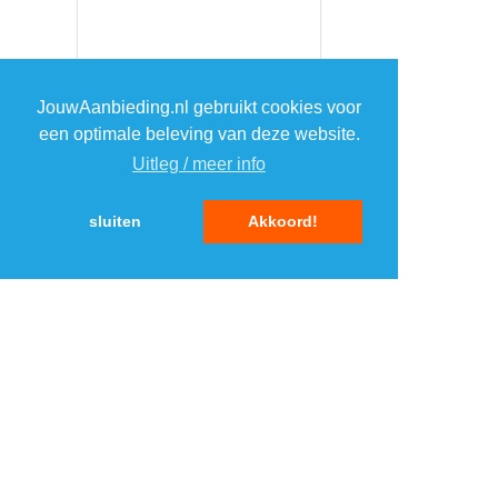
JouwAanbieding.nl gebruikt cookies voor
een optimale beleving van deze website.
Uitleg / meer info
sluiten
Akkoord!
MENU
DAGAANBIEDINGEN
IN DE BUURT
KORTINGEN
WEBWINKELS