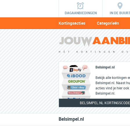
DAGAANBIEDINGEN
IN DE BUUR
Kortingsacties
Categorieën
Belsimpel.nl
Bekijk alle kortingen 
Belsimpel.nl. Naast h
acties vind je hier ook
Belsimpel.nl.
BELSIMPEL.NL KORTINGSCODE
Belsimpel.nl