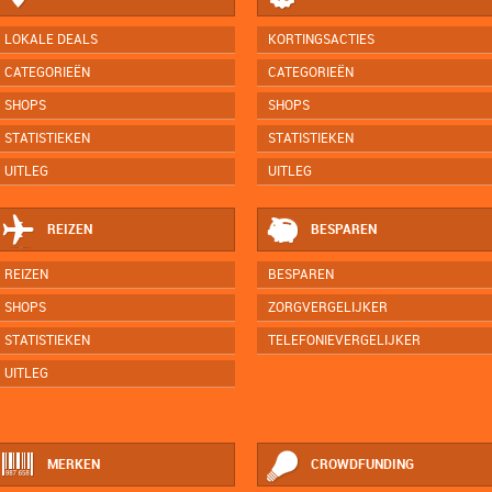
LOKALE DEALS
KORTINGSACTIES
CATEGORIEËN
CATEGORIEËN
SHOPS
SHOPS
STATISTIEKEN
STATISTIEKEN
UITLEG
UITLEG
REIZEN
BESPAREN
REIZEN
BESPAREN
SHOPS
ZORGVERGELIJKER
STATISTIEKEN
TELEFONIEVERGELIJKER
UITLEG
MERKEN
CROWDFUNDING