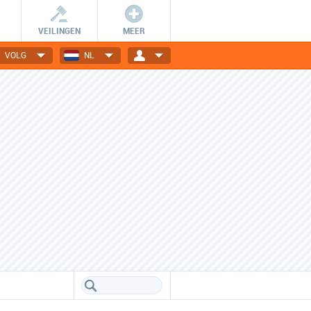
VEILINGEN
MEER
VOLG
NL
Wees er snel bij!
Dagelijks nieuwe deals
De getoonde deals zijn slechts
Elektronica, gadgets, mode,
24 uur geldig en OP=OP.
reizen en nog veel meer!