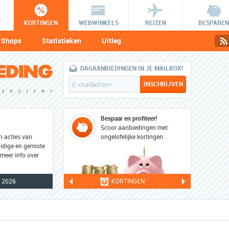
T
KORTINGEN
WEBWINKELS
REIZEN
BESPAREN
Shops
Statistieken
Uitleg
DAGAANBIEDINGEN IN JE MAILBOX!
Bespaar en profiteer!
Scoor aanbiedingen met
en acties van
ongelofelijke kortingen.
uidige en gemiste
 meer info over
 2026
KORTINGEN