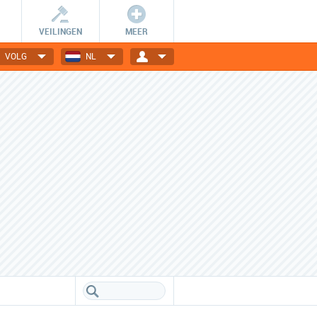
VEILINGEN
MEER
VOLG
NL
Dagelijks nieuwe deals
Bespaar en profiteer!
Elektronica, gadgets, mode,
Scoor aanbiedingen met
reizen en nog veel meer!
ongelofelijke kortingen.