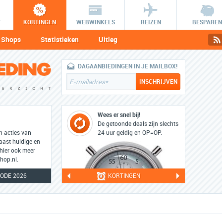
T
KORTINGEN
WEBWINKELS
REIZEN
BESPAREN
Shops
Statistieken
Uitleg
DAGAANBIEDINGEN IN JE MAILBOX!
Wees er snel bij!
De getoonde deals zijn slechts
en acties van
24 uur geldig en OP=OP.
aast huidige en
 hier ook meer
hop.nl.
ODE 2026
KORTINGEN