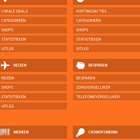
LOKALE DEALS
KORTINGSACTIES
CATEGORIEËN
CATEGORIEËN
SHOPS
SHOPS
STATISTIEKEN
STATISTIEKEN
UITLEG
UITLEG
REIZEN
BESPAREN
REIZEN
BESPAREN
SHOPS
ZORGVERGELIJKER
STATISTIEKEN
TELEFONIEVERGELIJKER
UITLEG
MERKEN
CROWDFUNDING