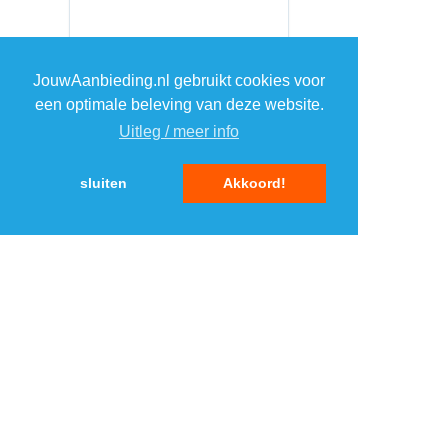
JouwAanbieding.nl gebruikt cookies voor
een optimale beleving van deze website.
Uitleg / meer info
sluiten
Akkoord!
MENU
DAGAANBIEDINGEN
IN DE BUURT
KORTINGEN
WEBWINKELS