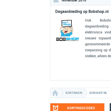
November 2010
Dagaanbieding op Bobshop.nl
Ook Bobsho
dagaanbiedi
elektronica vi
nieuwe topaanb
gerenommeerd
toepassing op d
stekker, alleen de
KORTINGEN
BOBSHOP.NL
KORTINGSCODES