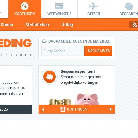
T
KORTINGEN
WEBWINKELS
REIZEN
BESPAREN
Shops
Statistieken
Uitleg
DAGAANBIEDINGEN IN JE MAILBOX!
Bespaar en profiteer!
Scoor aanbiedingen met
en acties van
ongelofelijke kortingen.
dige en gemiste
 meer info over
2026
KORTINGEN