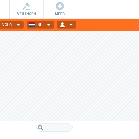
VEILINGEN
MEER
VOLG
NL
Wees er snel bij!
Dagelijks nieuwe deals
De getoonde deals zijn slechts
Elektronica, gadgets, mode,
24 uur geldig en OP=OP.
reizen en nog veel meer!