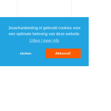
JouwAanbieding.nl gebruikt cookies voor
een optimale beleving van deze website.
Uitleg / meer info
sluiten
Akkoord!
MENU
DAGAANBIEDINGEN
IN DE BUURT
KORTINGEN