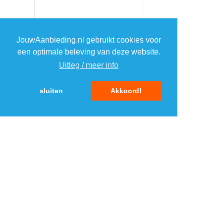
JouwAanbieding.nl gebruikt cookies voor
een optimale beleving van deze website.
Uitleg / meer info
sluiten
Akkoord!
MENU
DAGAANBIEDINGEN
IN DE BUURT
KORTINGEN
WEBWINKELS