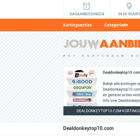
DAGAANBIEDINGEN
IN DE BUUR
Kortingsacties
Categorieën
Dealdonkeytop10.co
Bekijk alle kortingen 
Dealdonkeytop10.com.
en gemiste acties vind
info over Dealdonkey
DEALDONKEYTOP10.COM KORTINGS
Dealdonkeytop10.com