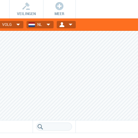
VEILINGEN
MEER
VOLG
NL
Wees er snel bij!
Dagelijks nieuwe deals
De getoonde deals zijn slechts
Elektronica, gadgets, mode,
24 uur geldig en OP=OP.
reizen en nog veel meer!