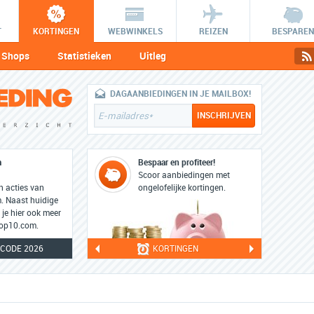
T
KORTINGEN
WEBWINKELS
REIZEN
BESPAREN
Shops
Statistieken
Uitleg
DAGAANBIEDINGEN IN JE MAILBOX!
m
Bespaar en profiteer!
Scoor aanbiedingen met
en acties van
ongelofelijke kortingen.
 Naast huidige
 je hier ook meer
top10.com.
CODE 2026
KORTINGEN