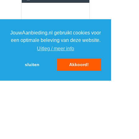
JouwAanbieding.nl gebruikt cookies voor
een optimale beleving van deze website.
Uitleg / meer info
sluiten
Akkoord!
MENU