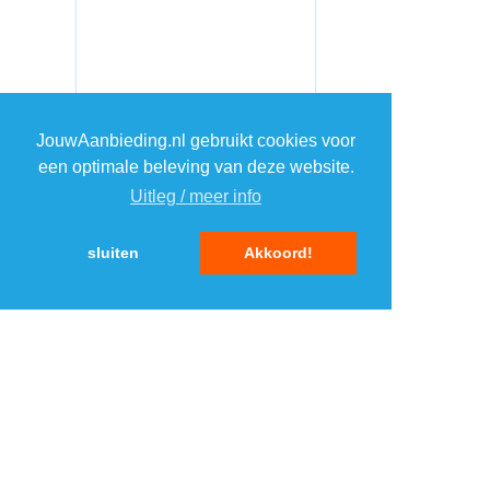
JouwAanbieding.nl gebruikt cookies voor
een optimale beleving van deze website.
Uitleg / meer info
sluiten
Akkoord!
MENU
DAGAANBIEDINGEN
IN DE BUURT