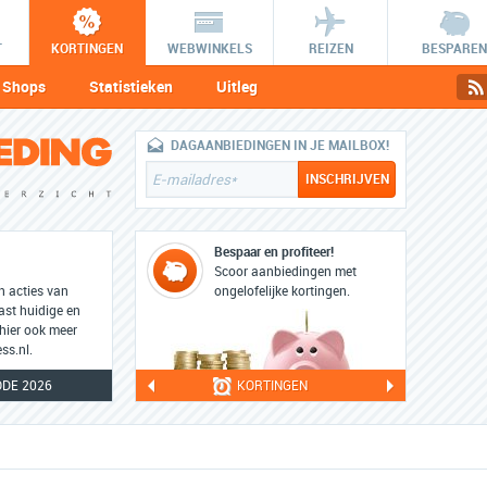
T
KORTINGEN
WEBWINKELS
REIZEN
BESPAREN
Shops
Statistieken
Uitleg
DAGAANBIEDINGEN IN JE MAILBOX!
Bespaar en profiteer!
Scoor aanbiedingen met
en acties van
ongelofelijke kortingen.
ast huidige en
 hier ook meer
ss.nl.
ODE 2026
KORTINGEN