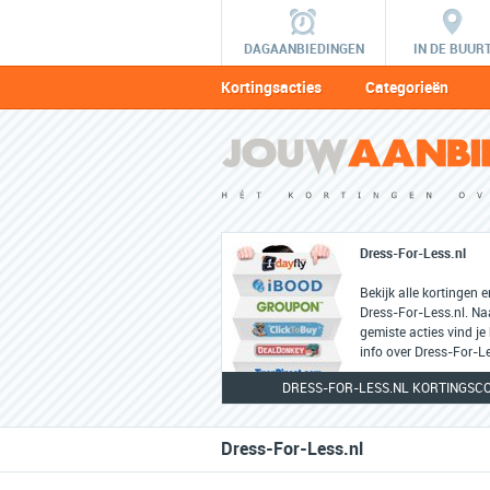
DAGAANBIEDINGEN
IN DE BUUR
Kortingsacties
Categorieën
Dress-For-Less.nl
Bekijk alle kortingen 
Dress-For-Less.nl. Na
gemiste acties vind je
info over Dress-For-Le
DRESS-FOR-LESS.NL KORTINGSC
Dress-For-Less.nl