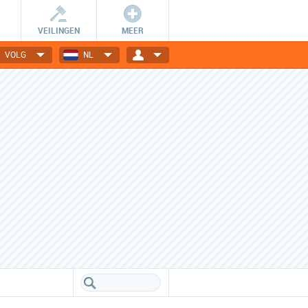
VEILINGEN
MEER
VOLG
NL
Wees er snel bij!
Dagelijks nieuwe deals
De getoonde deals zijn slechts
Elektronica, gadgets, mode,
24 uur geldig en OP=OP.
reizen en nog veel meer!