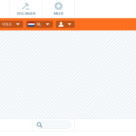
VEILINGEN
MEER
VOLG
NL
Wees er snel bij!
Dagelijks nieuwe deals
De getoonde deals zijn slechts
Elektronica, gadgets, mode,
24 uur geldig en OP=OP.
reizen en nog veel meer!