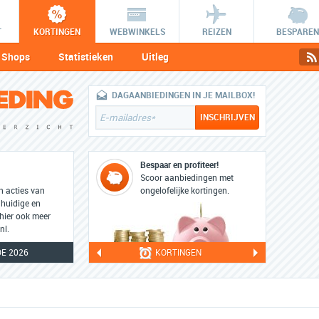
T
KORTINGEN
WEBWINKELS
REIZEN
BESPAREN
Shops
Statistieken
Uitleg
DAGAANBIEDINGEN IN JE MAILBOX!
Bespaar en profiteer!
Scoor aanbiedingen met
en acties van
ongelofelijke kortingen.
 huidige en
 hier ook meer
nl.
E 2026
KORTINGEN