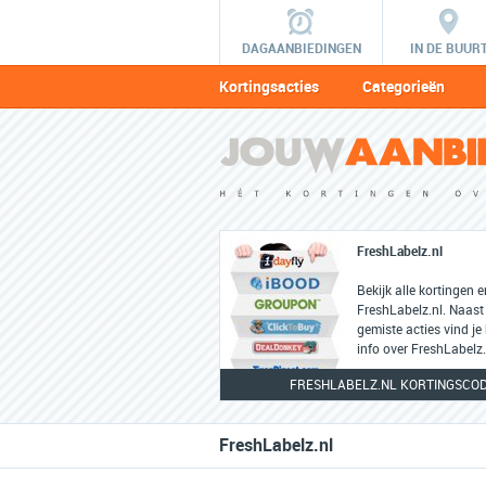
DAGAANBIEDINGEN
IN DE BUUR
Kortingsacties
Categorieën
FreshLabelz.nl
Bekijk alle kortingen 
FreshLabelz.nl. Naast
gemiste acties vind je
info over FreshLabelz.
FRESHLABELZ.NL KORTINGSCOD
FreshLabelz.nl