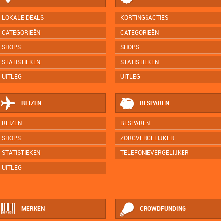
LOKALE DEALS
KORTINGSACTIES
CATEGORIEËN
CATEGORIEËN
SHOPS
SHOPS
STATISTIEKEN
STATISTIEKEN
UITLEG
UITLEG
REIZEN
BESPAREN
REIZEN
BESPAREN
SHOPS
ZORGVERGELIJKER
STATISTIEKEN
TELEFONIEVERGELIJKER
UITLEG
MERKEN
CROWDFUNDING