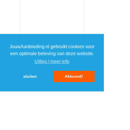
JouwAanbieding.nl gebruikt cookies voor
een optimale beleving van deze website.
Uitleg / meer info
sluiten
Akkoord!
MENU
DAGAANBIEDINGEN