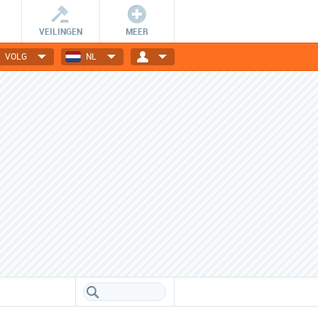
VEILINGEN
MEER
VOLG
NL
Wees er snel bij!
Dagelijks nieuwe deals
De getoonde deals zijn slechts
Elektronica, gadgets, mode,
24 uur geldig en OP=OP.
reizen en nog veel meer!