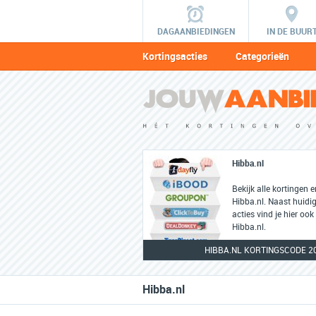
DAGAANBIEDINGEN
IN DE BUUR
Kortingsacties
Categorieën
Hibba.nl
Bekijk alle kortingen 
Hibba.nl. Naast huidi
acties vind je hier ook
Hibba.nl.
HIBBA.NL KORTINGSCODE 2
Hibba.nl