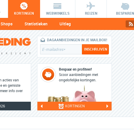
T
KORTINGEN
WEBWINKELS
REIZEN
BESPAREN
Shops
Statistieken
Uitleg
DAGAANBIEDINGEN IN JE MAILBOX!
Bespaar en profiteer!
Scoor aanbiedingen met
en acties van
ongelofelijke kortingen.
ge en gemiste
 meer info over
026
KORTINGEN