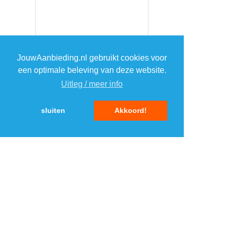
JouwAanbieding.nl gebruikt cookies voor
een optimale beleving van deze website.
Uitleg / meer info
sluiten
Akkoord!
MENU
DAGAANBIEDINGEN
IN DE BUURT
KORTINGEN