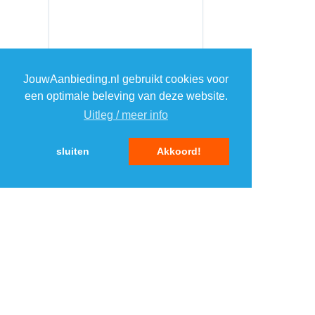
JouwAanbieding.nl gebruikt cookies voor
een optimale beleving van deze website.
Uitleg / meer info
sluiten
Akkoord!
MENU
DAGAANBIEDINGEN
IN DE BUURT
KORTINGEN