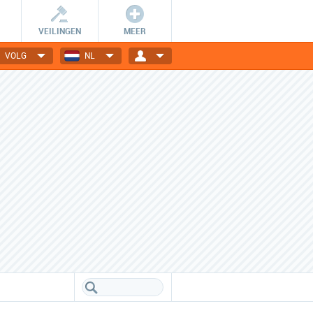
VEILINGEN
MEER
VOLG
NL
Wees er snel bij!
Dagelijks nieuwe deals
De getoonde deals zijn slechts
Elektronica, gadgets, mode,
24 uur geldig en OP=OP.
reizen en nog veel meer!