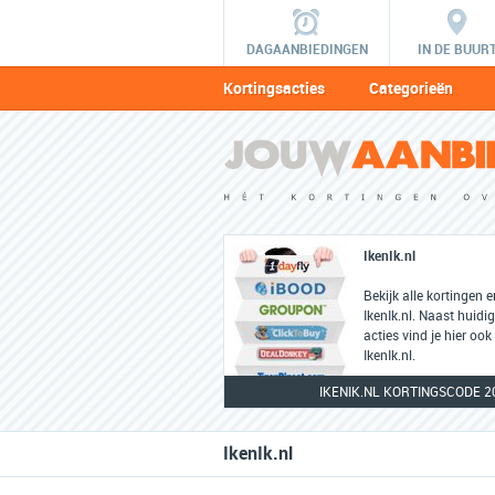
DAGAANBIEDINGEN
IN DE BUUR
Kortingsacties
Categorieën
IkenIk.nl
Bekijk alle kortingen 
IkenIk.nl. Naast huidi
acties vind je hier ook
IkenIk.nl.
IKENIK.NL KORTINGSCODE 2
IkenIk.nl