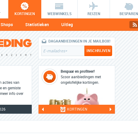
T
KORTINGEN
WEBWINKELS
REIZEN
BESPAREN
Shops
Statistieken
Uitleg
DAGAANBIEDINGEN IN JE MAILBOX!
Bespaar en profiteer!
Scoor aanbiedingen met
en acties van
ongelofelijke kortingen.
ge en gemiste
 meer info over
026
KORTINGEN