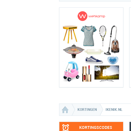
KORTINGEN
IKENIK.NL
KORTINGSCODES