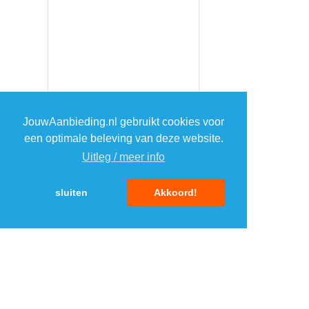
JouwAanbieding.nl gebruikt cookies voor
een optimale beleving van deze website.
Uitleg / meer info
sluiten
Akkoord!
MENU