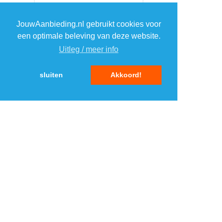
JouwAanbieding.nl gebruikt cookies voor
een optimale beleving van deze website.
Uitleg / meer info
sluiten
Akkoord!
MENU
DAGAANBIEDINGEN
IN DE BUURT
KORTINGEN
WEBWINKELS
REIZEN
BESPAREN