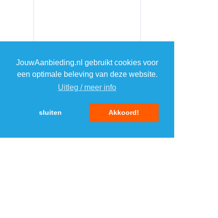
JouwAanbieding.nl gebruikt cookies voor
een optimale beleving van deze website.
Uitleg / meer info
sluiten
Akkoord!
MENU
DAGAANBIEDINGEN
IN DE BUURT