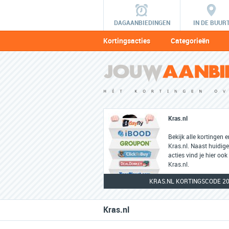
DAGAANBIEDINGEN
IN DE BUUR
Kortingsacties
Categorieën
Kras.nl
Bekijk alle kortingen 
Kras.nl. Naast huidig
acties vind je hier ook
Kras.nl.
KRAS.NL KORTINGSCODE 2
Kras.nl