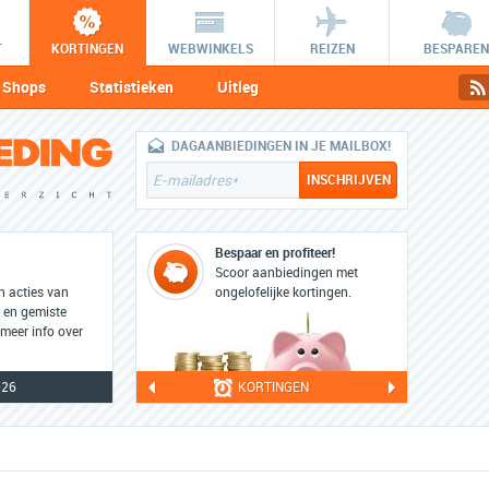
T
KORTINGEN
WEBWINKELS
REIZEN
BESPAREN
Shops
Statistieken
Uitleg
DAGAANBIEDINGEN IN JE MAILBOX!
Bespaar en profiteer!
Scoor aanbiedingen met
en acties van
ongelofelijke kortingen.
e en gemiste
 meer info over
026
KORTINGEN