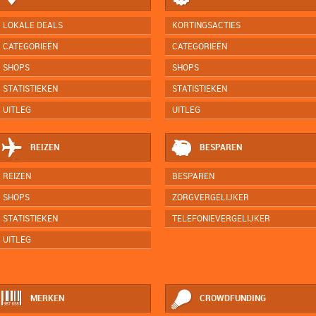
LOKALE DEALS
KORTINGSACTIES
CATEGORIEËN
CATEGORIEËN
SHOPS
SHOPS
STATISTIEKEN
STATISTIEKEN
UITLEG
UITLEG
REIZEN
BESPAREN
REIZEN
BESPAREN
SHOPS
ZORGVERGELIJKER
STATISTIEKEN
TELEFONIEVERGELIJKER
UITLEG
MERKEN
CROWDFUNDING