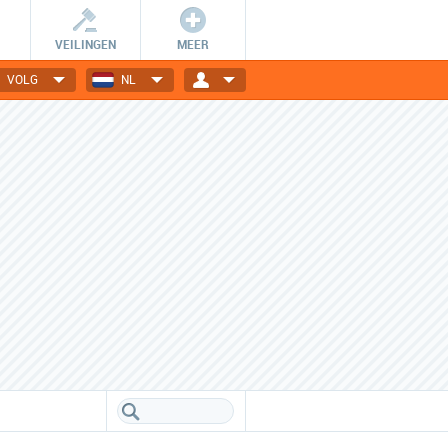
VEILINGEN
MEER
VOLG
NL
Wees er snel bij!
Dagelijks nieuwe deals
De getoonde deals zijn slechts
Elektronica, gadgets, mode,
24 uur geldig en OP=OP.
reizen en nog veel meer!