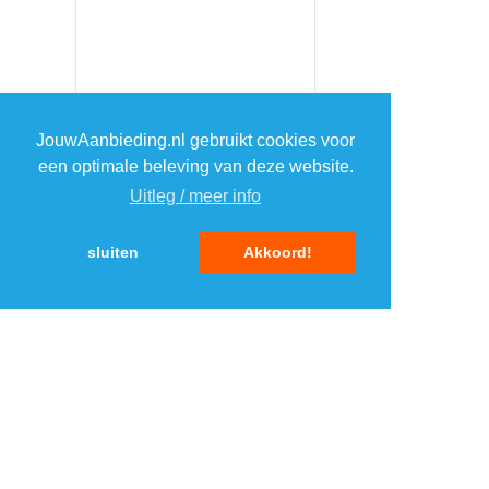
JouwAanbieding.nl gebruikt cookies voor
een optimale beleving van deze website.
Uitleg / meer info
sluiten
Akkoord!
MENU
DAGAANBIEDINGEN
IN DE BUURT