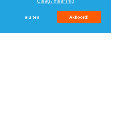
Uitleg / meer info
sluiten
Akkoord!
MENU
DAGAANBIEDINGEN
IN DE BUURT
KORTINGEN
WEBWINKELS
REIZEN
BESPAREN
VEILINGEN
MERKEN
CROWDFUNDING
SHOPPINGCLUBS