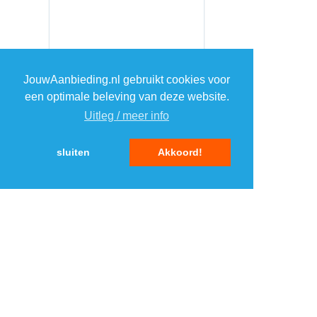
JouwAanbieding.nl gebruikt cookies voor
een optimale beleving van deze website.
Uitleg / meer info
sluiten
Akkoord!
MENU
DAGAANBIEDINGEN
IN DE BUURT
KORTINGEN