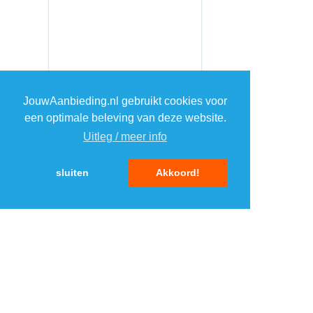
JouwAanbieding.nl gebruikt cookies voor
een optimale beleving van deze website.
Uitleg / meer info
sluiten
Akkoord!
MENU
DAGAANBIEDINGEN
IN DE BUURT