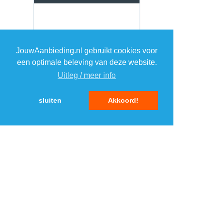
JouwAanbieding.nl gebruikt cookies voor
een optimale beleving van deze website.
Uitleg / meer info
sluiten
Akkoord!
MENU