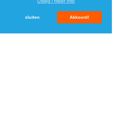
Uitleg / meer info
sluiten
Akkoord!
MENU
DAGAANBIEDINGEN
IN DE BUURT
KORTINGEN
WEBWINKELS
REIZEN
BESPAREN
VEILINGEN
MERKEN
CROWDFUNDING
SHOPPINGCLUBS