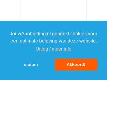
JouwAanbieding.nl gebruikt cookies voor
een optimale beleving van deze website.
Uitleg / meer info
sluiten
Akkoord!
MENU
DAGAANBIEDINGEN
IN DE BUURT
KORTINGEN