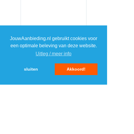
JouwAanbieding.nl gebruikt cookies voor
een optimale beleving van deze website.
Uitleg / meer info
sluiten
Akkoord!
MENU
DAGAANBIEDINGEN
IN DE BUURT