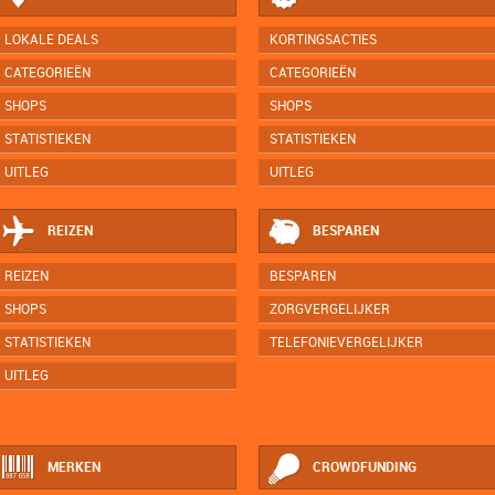
LOKALE DEALS
KORTINGSACTIES
CATEGORIEËN
CATEGORIEËN
SHOPS
SHOPS
STATISTIEKEN
STATISTIEKEN
UITLEG
UITLEG
REIZEN
BESPAREN
REIZEN
BESPAREN
SHOPS
ZORGVERGELIJKER
STATISTIEKEN
TELEFONIEVERGELIJKER
UITLEG
MERKEN
CROWDFUNDING