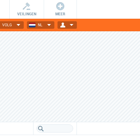
VEILINGEN
MEER
VOLG
NL
Wees er snel bij!
Dagelijks nieuwe deals
De getoonde deals zijn slechts
Elektronica, gadgets, mode,
24 uur geldig en OP=OP.
reizen en nog veel meer!