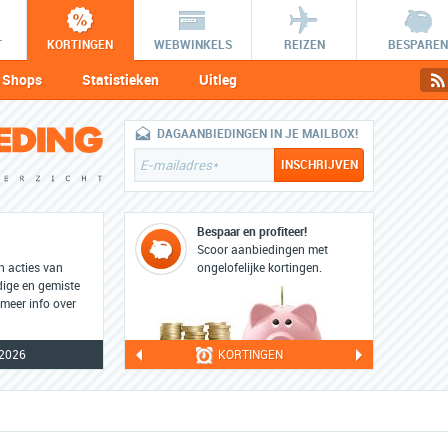
T
KORTINGEN
WEBWINKELS
REIZEN
BESPAREN
Shops
Statistieken
Uitleg
DAGAANBIEDINGEN IN JE MAILBOX!
Bespaar en profiteer!
Scoor aanbiedingen met
en acties van
ongelofelijke kortingen.
dige en gemiste
 meer info over
2026
KORTINGEN