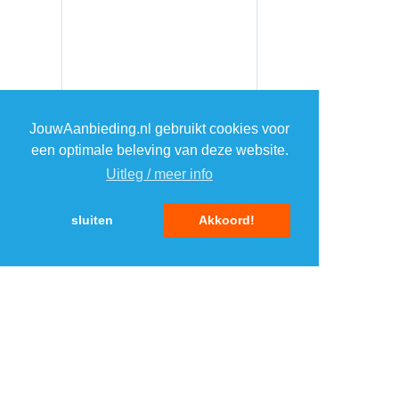
JouwAanbieding.nl gebruikt cookies voor
een optimale beleving van deze website.
Uitleg / meer info
sluiten
Akkoord!
MENU
DAGAANBIEDINGEN
IN DE BUURT