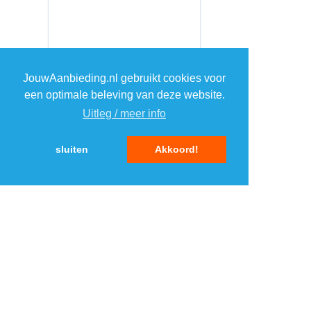
JouwAanbieding.nl gebruikt cookies voor
een optimale beleving van deze website.
Uitleg / meer info
sluiten
Akkoord!
MENU
DAGAANBIEDINGEN
IN DE BUURT
KORTINGEN