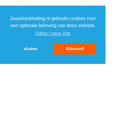
JouwAanbieding.nl gebruikt cookies voor
een optimale beleving van deze website.
Uitleg / meer info
sluiten
Akkoord!
MENU
DAGAANBIEDINGEN