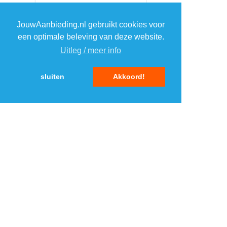
JouwAanbieding.nl gebruikt cookies voor
een optimale beleving van deze website.
Uitleg / meer info
sluiten
Akkoord!
MENU
DAGAANBIEDINGEN
IN DE BUURT
KORTINGEN
WEBWINKELS
REIZEN
BESPAREN