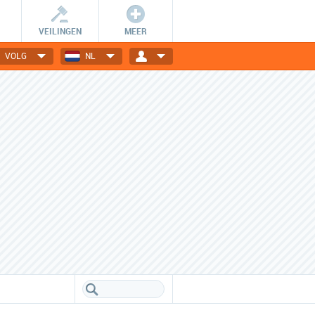
VEILINGEN
MEER
VOLG
NL
Wees er snel bij!
Dagelijks nieuwe deals
De getoonde deals zijn slechts
Elektronica, gadgets, mode,
24 uur geldig en OP=OP.
reizen en nog veel meer!