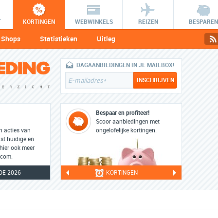
T
KORTINGEN
WEBWINKELS
REIZEN
BESPAREN
Shops
Statistieken
Uitleg
DAGAANBIEDINGEN IN JE MAILBOX!
Bespaar en profiteer!
Scoor aanbiedingen met
en acties van
ongelofelijke kortingen.
t huidige en
 hier ook meer
.com.
E 2026
KORTINGEN