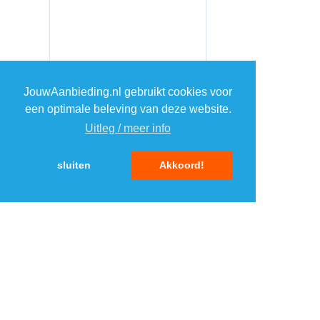
JouwAanbieding.nl gebruikt cookies voor
een optimale beleving van deze website.
Uitleg / meer info
sluiten
Akkoord!
MENU
DAGAANBIEDINGEN
IN DE BUURT