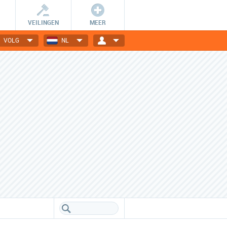
VEILINGEN
MEER
VOLG
NL
Wees er snel bij!
Dagelijks nieuwe deals
De getoonde deals zijn slechts
Elektronica, gadgets, mode,
24 uur geldig en OP=OP.
reizen en nog veel meer!