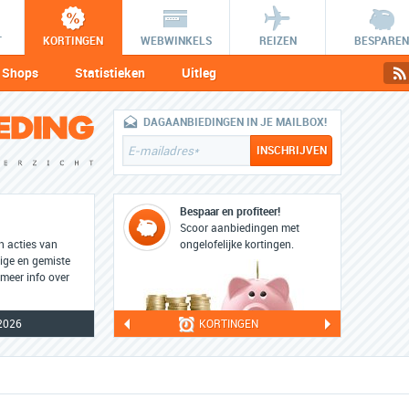
T
KORTINGEN
WEBWINKELS
REIZEN
BESPAREN
Shops
Statistieken
Uitleg
DAGAANBIEDINGEN IN JE MAILBOX!
Bespaar en profiteer!
Scoor aanbiedingen met
en acties van
ongelofelijke kortingen.
dige en gemiste
 meer info over
2026
KORTINGEN