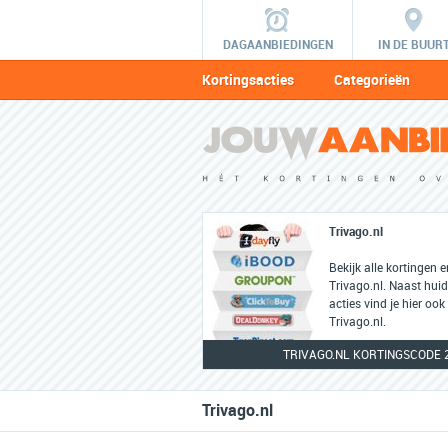
DAGAANBIEDINGEN
IN DE BUUR
Kortingsacties
Categorieën
Trivago.nl
Bekijk alle kortingen 
Trivago.nl. Naast hui
acties vind je hier ook
Trivago.nl.
TRIVAGO.NL KORTINGSCODE 
Trivago.nl