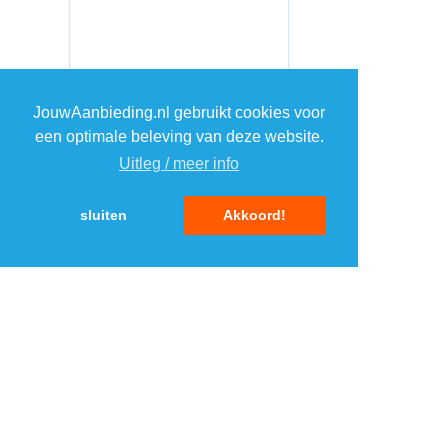
JouwAanbieding.nl gebruikt cookies voor
een optimale beleving van deze website.
Uitleg / meer info
sluiten
Akkoord!
MENU
DAGAANBIEDINGEN
IN DE BUURT
KORTINGEN