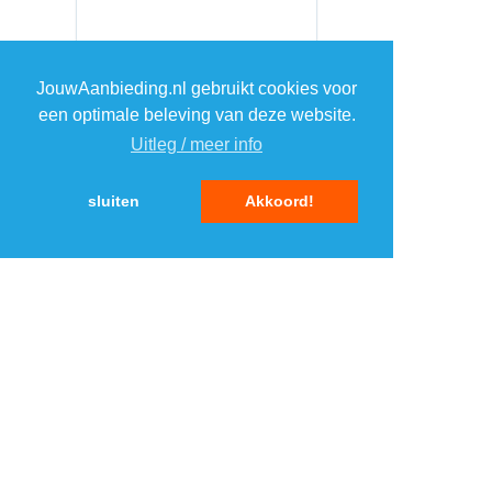
JouwAanbieding.nl gebruikt cookies voor
een optimale beleving van deze website.
Uitleg / meer info
sluiten
Akkoord!
MENU
DAGAANBIEDINGEN
IN DE BUURT
KORTINGEN
WEBWINKELS