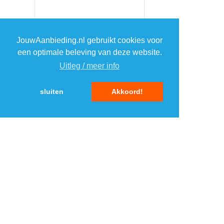
JouwAanbieding.nl gebruikt cookies voor
een optimale beleving van deze website.
Uitleg / meer info
sluiten
Akkoord!
MENU
DAGAANBIEDINGEN
IN DE BUURT
KORTINGEN
WEBWINKELS