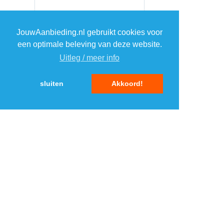
JouwAanbieding.nl gebruikt cookies voor
een optimale beleving van deze website.
Uitleg / meer info
sluiten
Akkoord!
MENU
DAGAANBIEDINGEN
IN DE BUURT
KORTINGEN
WEBWINKELS
REIZEN