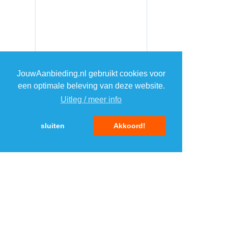
JouwAanbieding.nl gebruikt cookies voor
een optimale beleving van deze website.
Uitleg / meer info
sluiten
Akkoord!
MENU
DAGAANBIEDINGEN
IN DE BUURT