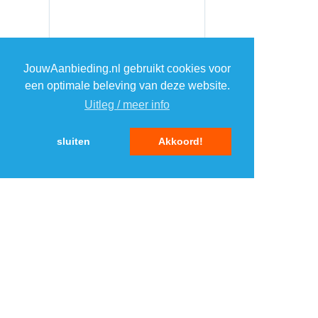
JouwAanbieding.nl gebruikt cookies voor
een optimale beleving van deze website.
Uitleg / meer info
sluiten
Akkoord!
MENU
DAGAANBIEDINGEN
IN DE BUURT
KORTINGEN
WEBWINKELS