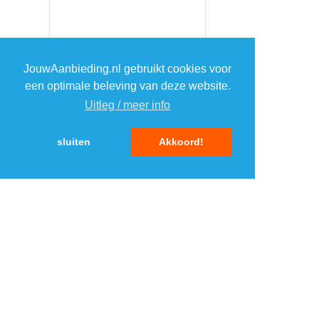
JouwAanbieding.nl gebruikt cookies voor
een optimale beleving van deze website.
Uitleg / meer info
sluiten
Akkoord!
MENU
DAGAANBIEDINGEN
IN DE BUURT
KORTINGEN
WEBWINKELS