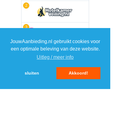
2
3
JouwAanbieding.nl gebruikt cookies voor
een optimale beleving van deze website.
4
Uitleg / meer info
5
sluiten
Akkoord!
MENU
DAGAANBIEDINGEN
IN DE BUURT