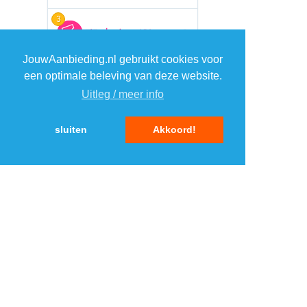
3
JouwAanbieding.nl gebruikt cookies voor
4
een optimale beleving van deze website.
Uitleg / meer info
5
sluiten
Akkoord!
MENU
DAGAANBIEDINGEN
IN DE BUURT
KORTINGEN
WEBWINKELS