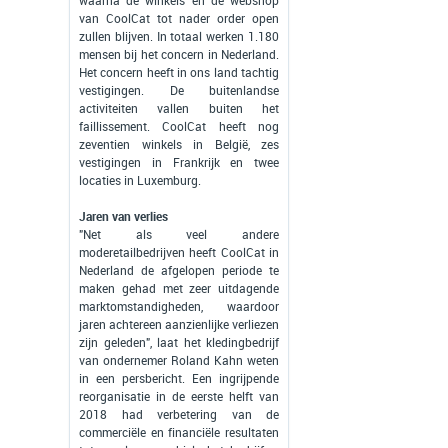
waarna de winkels en de webshop
van CoolCat tot nader order open
zullen blijven. In totaal werken 1.180
mensen bij het concern in Nederland.
Het concern heeft in ons land tachtig
vestigingen. De buitenlandse
activiteiten vallen buiten het
faillissement. CoolCat heeft nog
zeventien winkels in België, zes
vestigingen in Frankrijk en twee
locaties in Luxemburg.
Jaren van verlies
"Net als veel andere
moderetailbedrijven heeft CoolCat in
Nederland de afgelopen periode te
maken gehad met zeer uitdagende
marktomstandigheden, waardoor
jaren achtereen aanzienlijke verliezen
zijn geleden", laat het kledingbedrijf
van ondernemer Roland Kahn weten
in een persbericht. Een ingrijpende
reorganisatie in de eerste helft van
2018 had verbetering van de
commerciële en financiële resultaten