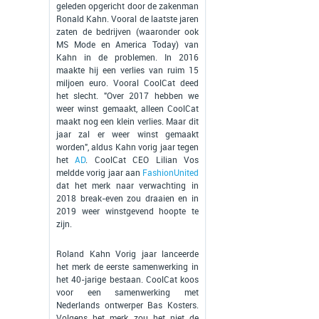
geleden opgericht door de zakenman
Ronald Kahn. Vooral de laatste jaren
zaten de bedrijven (waaronder ook
MS Mode en America Today) van
Kahn in de problemen. In 2016
maakte hij een verlies van ruim 15
miljoen euro. Vooral CoolCat deed
het slecht. "Over 2017 hebben we
weer winst gemaakt, alleen CoolCat
maakt nog een klein verlies. Maar dit
jaar zal er weer winst gemaakt
worden", aldus Kahn vorig jaar tegen
het
AD
. CoolCat CEO Lilian Vos
meldde vorig jaar aan
FashionUnited
dat het merk naar verwachting in
2018 break-even zou draaien en in
2019 weer winstgevend hoopte te
zijn.
Roland Kahn Vorig jaar lanceerde
het merk de eerste samenwerking in
het 40-jarige bestaan. CoolCat koos
voor een samenwerking met
Nederlands ontwerper Bas Kosters.
Volgens het merk zou het niet de