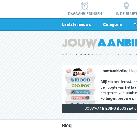
DAGAANBIEDINGEN
IN DE BUUR
Laatste nieuws
Categorie
T
JouwAanbieding blog
Blijf via het JouwAan
de hoogte van het laa
het gebied van aanbie
kortingen, besparen, li
JOUWAANBIEDING BLOGBERI
Blog