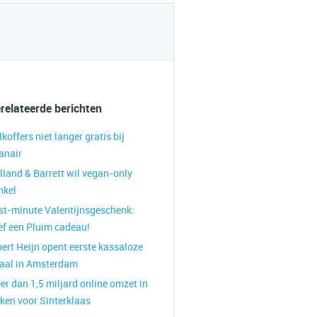
relateerde berichten
koffers niet langer gratis bij
anair
lland & Barrett wil vegan-only
nkel
st-minute Valentijnsgeschenk:
ef een Pluim cadeau!
bert Heijn opent eerste kassaloze
liaal in Amsterdam
er dan 1,5 miljard online omzet in
ken voor Sinterklaas