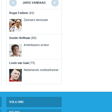
JARIG VANDAAG
VERLEDEN VANDAAG
Roger Federer
(45)
Eerst NL optreden Rollin
Stones
(1964)
Zwitsers tennisser
De Rolling Stones treden voor het
eerst op in Nederland, maar het
Dustin Hoffman
(89)
concert wordt voortijdig afgelast
wegens agressie en geweld.
Amerikaans acteur
Top Mont Blanc bereikt
(1786)
Louis van Gaal
(75)
Voor het eerst wordt de top van de
Nederlands voetbaltrainer
Mont Blanc bereikt door
bergbeklimmers Jacques Balmat en
Michael-Gabriel Paccard.
VOLG ONS