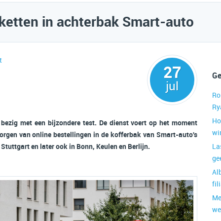
ketten in achterbak Smart-auto
t
27
Ge
jul
Rol
Ry
Ho
 bezig met een bijzondere test. De dienst voert op het moment
wi
zorgen van online bestellingen in de kofferbak van Smart-auto's
 Stuttgart en later ook in Bonn, Keulen en Berlijn.
La
ge
Al
fi
Me
we