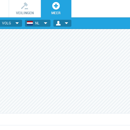
VEILINGEN
MEER
VOLG
NL
Wees er snel bij!
Dagelijks nieuwe deals
De getoonde deals zijn slechts
Elektronica, gadgets, mode,
24 uur geldig en OP=OP.
reizen en nog veel meer!