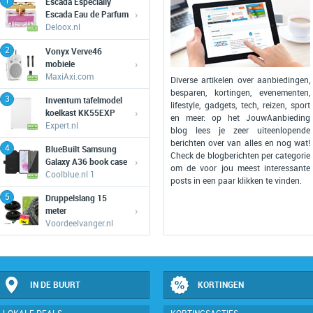
1
Escada Especially
›
Escada Eau de Parfum
eau de parfum 75 ml
Deloox.nl
2
Vonyx Verve46
›
mobiele
geluidsinstallatie
MaxiAxi.com
Diverse artikelen over aanbiedingen,
besparen, kortingen, evenementen,
3
Inventum tafelmodel
lifestyle, gadgets, tech, reizen, sport
›
koelkast KK55EXP
en meer: op het JouwAanbieding
Expert.nl
blog lees je zeer uiteenlopende
berichten over van alles en nog wat!
4
BlueBuilt Samsung
Check de blogberichten per categorie
›
Galaxy A36 book case
om de voor jou meest interessante
Coolblue.nl 1
posts in een paar klikken te vinden.
5
Druppelslang 15
›
meter
Voordeelvanger.nl
IN DE BUURT
KORTINGEN