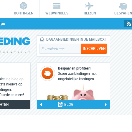
T
KORTINGEN
WEBWINKELS
REIZEN
BESPAREN
ips
DAGAANBIEDINGEN IN JE MAILBOX!
Bespaar en profiteer!
Scoor aanbiedingen met
bieding blog op
ongelofelijke kortingen.
tste nieuws op
dingen,
festyle en meer!
CHTEN
BLOG